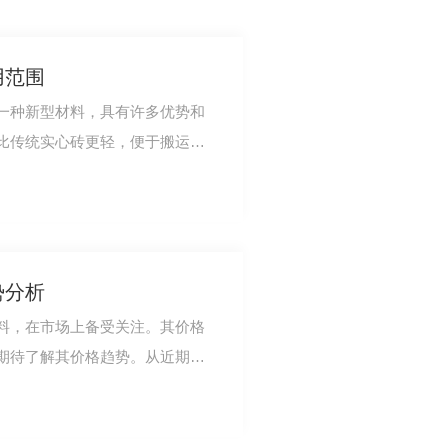
用范围
一种新型材料，具有许多优势和
比传统实心砖更轻，便于搬运和
且有利于节约…
势分析
料，在市场上备受关注。其价格
期待了解其价格趋势。从近期市
整体呈现出稳…