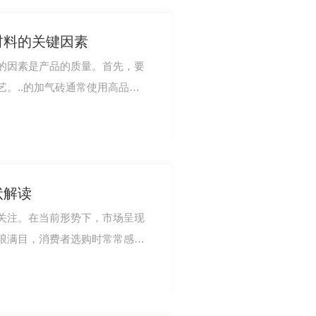
材料的关键因素
的因素是产品的质量。首先，要
。..的加气砖通常使用高品质
气砖生产
以..产品的…
状解读
关注。在当前形势下，市场呈现
琅满目，消费者选购时常常感到
不少品牌。这…