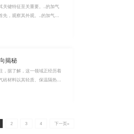
关键特征至关重要。..的加气
先，观察其外观。..的加气砖
瑕疵。颜色均…
动向揭秘
注，据了解，这一领域正经历着
气砖材料以其轻质、保温隔热等
的选择。市场…
2
3
4
下一页»