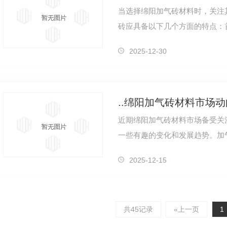
当选择绵阳加气砖材料时，关注其
砖应具备以下几个方面的特点：首
表面平整光滑，无裂纹和明显的
2025-12-30
..绵阳加气砖材料市场
近期绵阳加气砖材料市场备受关
一些有趣的变化和发展趋势。加
优势逐渐成为建筑业中备受青睐
2025-12-15
共45记录
«上一页
1