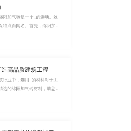
南
阳加气砖是一个..的选项。这
保特点而闻名。首先，绵阳加气
体健康且对环…
打造高品质建筑工程
行业中，选用..的材料对于工
精选的绵阳加气砖材料，助您打
程中重要的材…