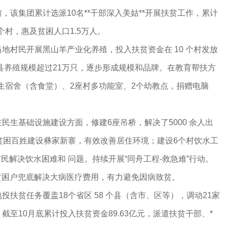
，该集团累计选派10名**干部深入美姑**开展扶贫工作，累计
个村，惠及贫困人口1.5万人。
地村民开展黑山羊产业化养殖，投入扶贫资金在 10 个村发放
全县养殖规模超过21万只，逐步形成规模和品牌。在教育帮扶方
学生宿舍（含食堂）、2座村多功能室、2个幼教点，捐赠电脑
民生基础设施建设方面，修建6座吊桥，解决了5000 余人出
贫困百姓建设彝家新寨，有效改善居住环境；建设6个村饮水工
名村民解决饮水困难和 问题。持续开展“同舟工程-救急难”行动。
卡贫困户兜底解决大病医疗费用，有力避免因病致贫。
电投扶贫任务覆盖18个省区 58 个县（含市、区等），调动21家
至10月底累计投入扶贫资金89.63亿元，派遣扶贫干部、*