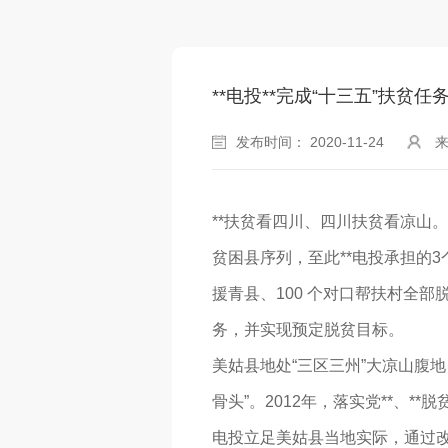
**电投**完成“十三五”扶贫任
发布时间： 2020-11-24
**扶贫看四川、四川扶贫看凉山
贫困县序列，至此**电投承担的
援青县、100 个对口帮扶村全部
务，并实现预定脱贫目标。
美姑县地处“三区三州”大凉山腹地，
骨头”。2012年，落实党**、*
电投立足美姑县当地实际，通过