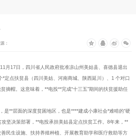
务
来源：
。11月17日，四川省人民政府批准凉山州美姑县、喜德县退出
3个*定点扶贫县（四川美姑、河南商城、陕西延川）、1 个对口
脱贫摘帽。这意味着，**电投**完成“十三五”期间的扶贫援助任
是**层面的深度贫困地区，也是****建成小康社会*难啃的“硬
*脱贫攻坚决策部署，**电投承担美姑县定点扶贫工作。8年来，**
改善民生设施、扶持养殖种植、开展教育助学和医疗救助等方