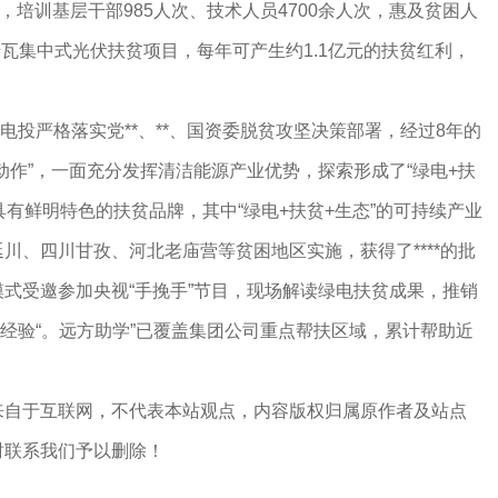
，培训基层干部985人次、技术人员4700余人次，惠及贫困人
千瓦集中式光伏扶贫项目，每年可产生约1.1亿元的扶贫红利，
电投严格落实党**、**、国资委脱贫攻坚决策部署，经过8年的
动作”，一面充分发挥清洁能源产业优势，探索形成了“绿电+扶
”等具有鲜明特色的扶贫品牌，其中“绿电+扶贫+生态”的可持续产业
川、四川甘孜、河北老庙营等贫困地区实施，获得了****的批
式受邀参加央视“手挽手”节目，现场解读绿电扶贫成果，推销
贫经验“。远方助学”已覆盖集团公司重点帮扶区域，累计帮助近
来自于互联网，不代表本站观点，内容版权归属原作者及站点
时联系我们予以删除！