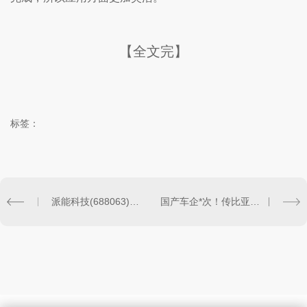
【全文完】
标签：
派能科技(688063)：**户用储能*企业 业绩有望持续高增
国产车企*次！传比亚迪将自建碳化硅生产线